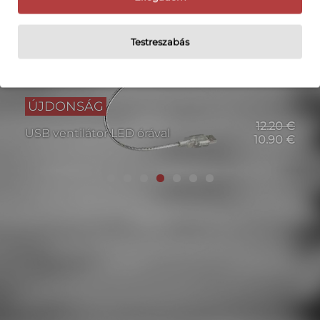
Testreszabás
ÚJDONSÁG
12.20 €
USB ventilátor LED órával
10.90 €