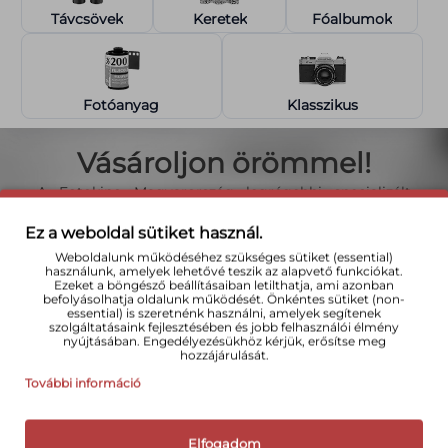
Távcsövek
Keretek
Fóalbumok
Fotóanyag
Klasszikus
Vásároljon örömmel!
A Fotokino Magyarország legrégebbi specializált
fotószaküzlete.
45 éves múltra visszatekintő családi
vállalkozás vagyunk
, amely a megbízhatóságot és a
Ez a weboldal sütiket használ.
személyes hozzáállást helyezi előtérbe. A rendelés
Weboldalunk működéséhez szükséges sütiket (essential)
beérkezése után azonnal feladjuk a terméket –
használunk, amelyek lehetővé teszik az alapvető funkciókat.
Ezeket a böngésző beállításaiban letilthatja, ami azonban
munkanapokon 11:00-ig
leadott rendelés esetén már
befolyásolhatja oldalunk működését. Önkéntes sütiket (non-
holnap örülhet a csomagjának! Regisztrált
essential) is szeretnénk használni, amelyek segítenek
vásárlóinknak
extra kedvezményeket és ingyenes
szolgáltatásaink fejlesztésében és jobb felhasználói élmény
nyújtásában. Engedélyezésükhöz kérjük, erősítse meg
szállítást
kínálunk.
hozzájárulását.
További információ
Elfogadom