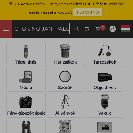
🎁
3 % kedvezmény + ingyenes szállítás 100 € feletti vásárlás
esetén ezzel a kóddal:
FOTOKINO
0
FOTOKINO
JÁN PALČO
Tápellátás
Hátizsákok
Tartozékok
Média
Szűrők
Objektívek
Fényképezőgépek
Állványok
Vakuk